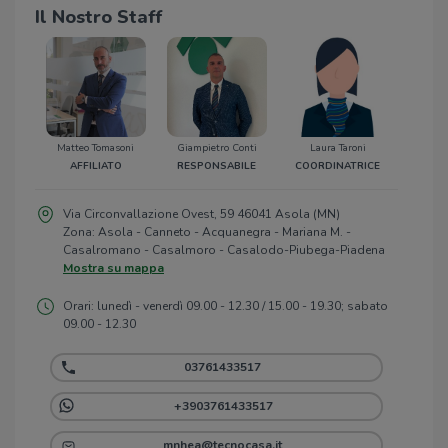
Il Nostro Staff
Matteo Tomasoni
Giampietro Conti
Laura Taroni
AFFILIATO
RESPONSABILE
COORDINATRICE
Via Circonvallazione Ovest, 59 46041 Asola (MN)
Zona: Asola - Canneto - Acquanegra - Mariana M. -
Casalromano - Casalmoro - Casalodo-Piubega-Piadena
Mostra su mappa
Orari: lunedì - venerdì 09.00 - 12.30 / 15.00 - 19.30; sabato
09.00 - 12.30
03761433517
+3903761433517
mnhea@tecnocasa.it